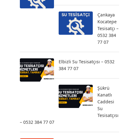
Çankaya
Kocatepe
Tesisatçı –
0532 384
77 07
Elbizli Su Tesisatçısı – 0532
384 77 07
Şükrü
Kanatlı
Caddesi
Su
Tesisatçısı
– 0532 384 77 07