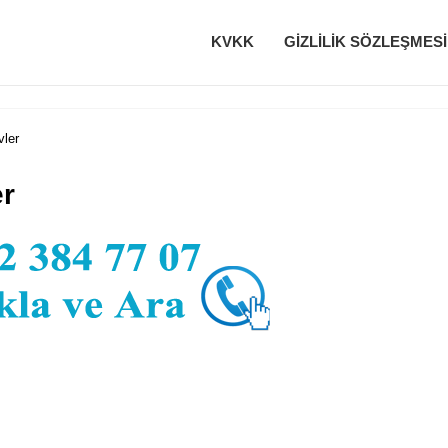
KVKK
GIZLILIK SÖZLEŞMESI
vler
er