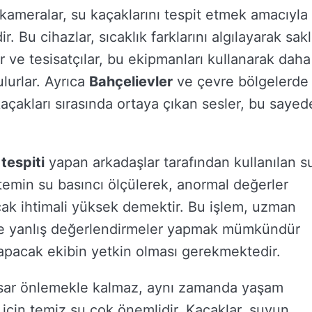
 kameralar, su kaçaklarını tespit etmek amacıyla
r. Bu cihazlar, sıcaklık farklarını algılayarak sakl
er ve tesisatçılar, bu ekipmanları kullanarak daha
lurlar. Ayrıca
Bahçelievler
ve çevre bölgelerde
 kaçakları sırasında ortaya çıkan sesler, bu sayed
tespiti
yapan arkadaşlar tarafından kullanılan s
stemin su basıncı ölçülerek, anormal değerler
açak ihtimali yüksek demektir. Bu işlem, uzman
dirde yanlış değerlendirmeler yapmak mümkündür
yapacak ekibin yetkin olması gerekmektedir.
hasar önlemekle kalmaz, aynı zamanda yaşam
anı için temiz su çok önemlidir. Kaçaklar, suyun