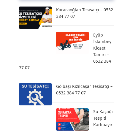
Karacaoğlan Tesisatçı – 0532
384 77 07
Eyüp
İslambey
Klozet
Tamiri –
0532 384
77 07
Gölbaşı Kızılcaşar Tesisatçı –
0532 384 77 07
Su Kaçağı
Tespiti
Karlıbayır