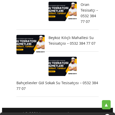
Oran
Tesisatçı –
0532 384
77 07
Beykoz Kılıçlı Mahallesi Su
Tesisatçısı – 0532 384 77 07
Bahçelievler Göl Sokak Su Tesisatçısı – 0532 384
77 07
▲
| © 2021 |
-
-
-
Tesisatçı
Acil Tesisatçı
İstanbul Tesisatçı
Klozet