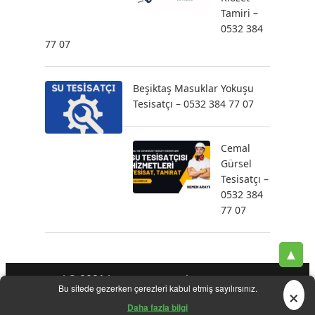
Tamiri –
0532 384
77 07
Beşiktaş Masuklar Yokuşu
Tesisatçı – 0532 384 77 07
Cemal
Gürsel
Tesisatçı –
0532 384
77 07
▲
| © 2021 |
-
-
-
Tesisatçı
Acil Tesisatçı
İstanbul Tesisatçı
Klozet
×
Bu sitede gezerken çerezleri kabul etmiş sayılırsınız.
-
-
-
-
Tamiri
Su Kaçak Tespiti
Su Tesisatçı
Su Tesisat Hizmetleri
-
Tıkanıklık Açma
Yeni Tesisat Hizmetleri
Daha fazla bilgi