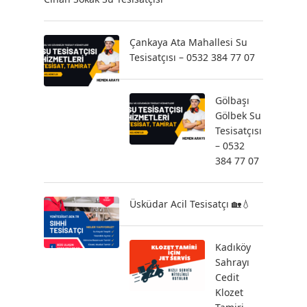
Çankaya Ata Mahallesi Su
Tesisatçısı – 0532 384 77 07
Gölbaşı
Gölbek Su
Tesisatçısı
– 0532
384 77 07
Üsküdar Acil Tesisatçı 🏡💧
Kadıköy
Sahrayı
Cedit
Klozet