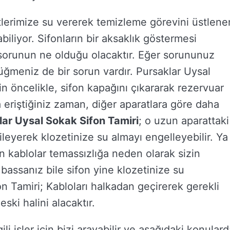
tlerimize su vererek temizleme görevini üstlene
abiliyor. Sifonların bir aksaklık göstermesi
orunun ne olduğu olacaktır. Eğer sorununuz
ğmeniz de bir sorun vardır. Pursaklar Uysal
n öncelikle, sifon kapağını çıkararak rezervuar
 eriştiğiniz zaman, diğer aparatlara göre daha
lar Uysal Sokak Sifon Tamiri
; o uzun aparattaki
leyerek klozetinize su almayı engelleyebilir. Ya
an kablolar temassızlığa neden olarak sizin
assanız bile sifon yine klozetinize su
n Tamiri; Kabloları halkadan geçirerek gerekli
ski halini alacaktır.
lgili işler için bizi arayabilir ve aşağıdaki konular