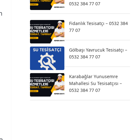
0532 384 77 07
n
Fidanlık Tesisatçı – 0532 384
77 07
Gölbaşı Yavrucuk Tesisatçı –
0532 384 77 07
Karabağlar Yunusemre
Mahallesi Su Tesisatçısı –
0532 384 77 07
da