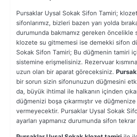
Pursaklar Uysal Sokak Sifon Tamiri; kloze
sifonlarımız, bizleri bazen yarı yolda bırak
durumunda bakmamız gereken öncelikle s
klozete su gitmemesi ise demekki sifon dü
Sokak Sifon Tamiri; Bu düğmenin tamiri içi
sistemine erişmelisiniz. Rezervuar kısmına
uzun olan bir aparat göreceksiniz.
Pursak
bir sorun sizin sifonunuzun düğmesini etki
da, büyük ihtimal ile halkanın içinden çık
düğmenizi boşa çıkarmıştır ve düğmenize b
vermeyecektir. Pursaklar Uysal Sokak Sifo
ayarları yapmanız durumunda sifon tekrar e
Pursaklar Uysal Sokak klozet tamiri
ile i