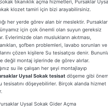
okak tıkanıklık açma hizmetleri, Pursaklar Uysa
k klozet tamiri için bizi arayabilirsiniz.
ığı her yerde görev alan bir meslektir. Pursaklar
 dünyamız için çok önemli olan suyun gereksiz
ar. Evlerimizde olan muslukların akıtması,
kanıkları, şofben problemleri, lavabo sorunları ve
arını çözen kişilere Su tesisatçısı denir. Bununl
 değil montaj işlerinde de görev alırlar.
ınız su ile çalışan her şeyi montajlayıp
ursaklar Uysal Sokak tesisat
döşeme gibi önem
u tesisatını döşeyebilirler. Birçok alanda hizmet
r.
Pursaklar Uysal Sokak Gider Açma