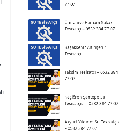
l
77 07
Ümraniye Hamam Sokak
Tesisatçı – 0532 384 77 07
Başakşehir Altınşehir
Tesisatçı
a
Taksim Tesisatçı – 0532 384
77 07
li
Keçiören Şentepe Su
Tesisatçısı – 0532 384 77 07
Akyurt Yıldırım Su Tesisatçısı
– 0532 384 77 07