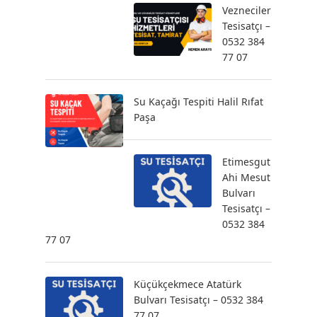
Vezneciler
Tesisatçı –
0532 384
77 07
Su Kaçağı Tespiti Halil Rıfat
Paşa
Etimesgut
Ahi Mesut
Bulvarı
Tesisatçı –
0532 384
77 07
Küçükçekmece Atatürk
Bulvarı Tesisatçı – 0532 384
77 07