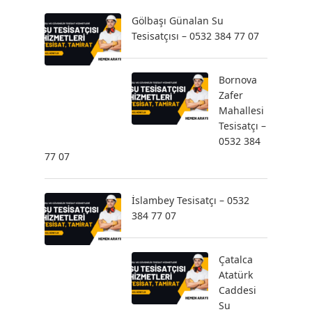
Gölbaşı Günalan Su
Tesisatçısı – 0532 384 77 07
Bornova
Zafer
Mahallesi
Tesisatçı –
0532 384
77 07
İslambey Tesisatçı – 0532
384 77 07
Çatalca
Atatürk
Caddesi
Su