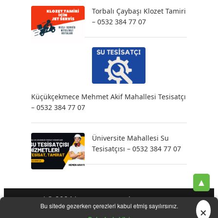
Torbalı Çaybaşı Klozet Tamiri
– 0532 384 77 07
Küçükçekmece Mehmet Akif Mahallesi Tesisatçı
– 0532 384 77 07
Üniversite Mahallesi Su
Tesisatçısı – 0532 384 77 07
▲
| © 2024 |
-
-
-
Tesisatçı
Acil Tesisatçı
İstanbul Tesisatçı
Klozet
×
Bu sitede gezerken çerezleri kabul etmiş sayılırsınız.
-
-
-
-
Tamiri
Su Kaçak Tespiti
Su Tesisatçı
Su Tesisat Hizmetleri
-
Tıkanıklık Açma
Yeni Tesisat Hizmetleri