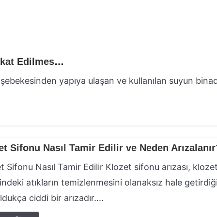
Atık Su Tesisatı Uygulaması Yapılırken Dikkat Edilmesi Gerekenler
ir şebekesinden yapıya ulaşan ve kullanılan suyun bina
et Sifonu Nasıl Tamir Edilir ve Neden Arızalanır
t Sifonu Nasıl Tamir Edilir Klozet sifonu arızası, kloze
sindeki atıkların temizlenmesini olanaksız hale getirdiğ
ldukça ciddi bir arızadır....