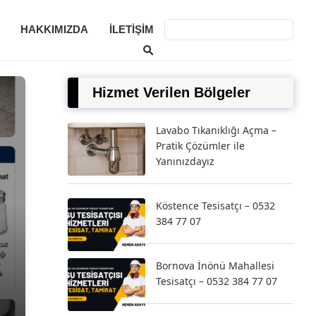
HAKKIMIZDA
İLETIŞIM
Hizmet Verilen Bölgeler
Lavabo Tıkanıklığı Açma –
Pratik Çözümler ile
Yanınızdayız
Köstence Tesisatçı – 0532
üm
384 77 07
Bornova İnönü Mahallesi
Tesisatçı – 0532 384 77 07