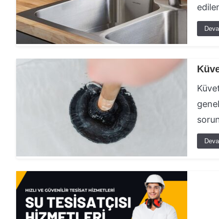
edile
Deva
Küve
Küvet
genel
sorun
Deva