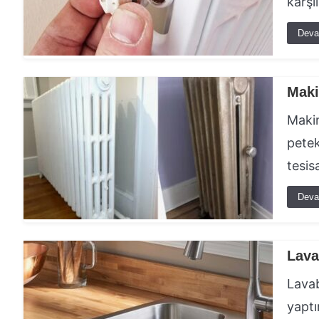
karşı
Deva
Maki
Makin
petek
tesis
Deva
Lava
Lavab
yaptı