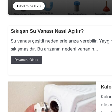
Devamını Oku
Devamını Oku
Sıkışan Su Vanası Nasıl Açılır?
Su vanası çeşitli nedenlerle arıza verebilir. Yayg
sıkışmasıdır. Bu arızanın nedeni vananın...
Devamını Oku »
Kalo
Kalor
ofis 