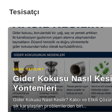
Tesisatçı
NASIL YAPILIR?
Kombiden Sıcak Su Gelm
Gider Kokusu Nasıl Kesil
NASIL YAPILIR?
Yöntemleri
Kombi Basıncı Neden D
Rehberi
Gider Kokusu Nasıl Kesilir? Kalıcı ve Etkili Çö
Kombi Basıncı Neden Düşer? Kombi basıncı ned
sık karşılaşılan problemlerden biri…
özellikle kış aylarında kullanıcıların en sık…