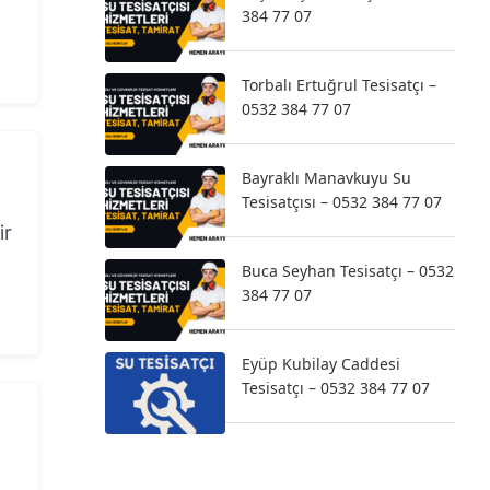
384 77 07
Torbalı Ertuğrul Tesisatçı –
0532 384 77 07
Bayraklı Manavkuyu Su
Tesisatçısı – 0532 384 77 07
ir
Buca Seyhan Tesisatçı – 0532
384 77 07
Eyüp Kubilay Caddesi
Tesisatçı – 0532 384 77 07