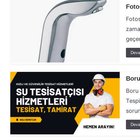
Foto
Fotos
zaman
geçen
Deva
Boru
Boru 
Tespi
sorun
Deva