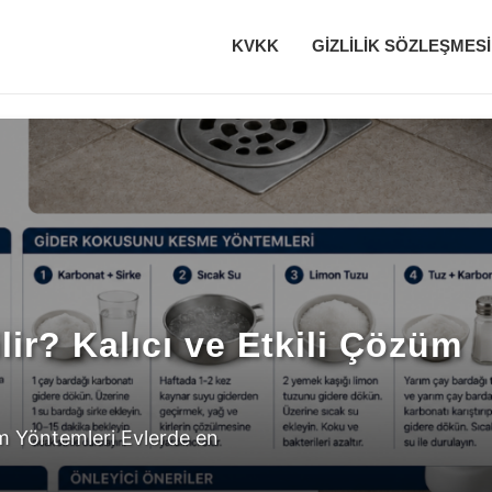
KVKK
GIZLILIK SÖZLEŞMESI
iyorsa Ne Yapılmalı? Çöz
ir? Kalıcı ve Etkili Çözüm
üşer?
züm Yöntemleri Evlerde en
en düşer sorusu,