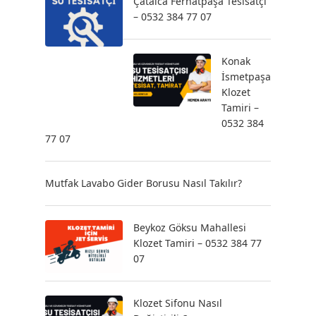
Çatalca Ferhatpaşa Tesisatçı
– 0532 384 77 07
Konak
İsmetpaşa
Klozet
Tamiri –
0532 384
77 07
Mutfak Lavabo Gider Borusu Nasıl Takılır?
Beykoz Göksu Mahallesi
Klozet Tamiri – 0532 384 77
07
Klozet Sifonu Nasıl