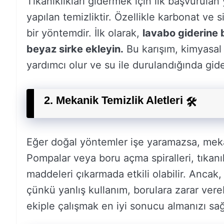
Tıkanıklıkları gidermek için ilk başvurula
yapılan temizliktir. Özellikle karbonat ve s
bir yöntemdir. İlk olarak,
lavabo giderine 
beyaz sirke ekleyin.
Bu karışım, kimyasal 
yardımcı olur ve su ile durulandığında gid
2.
Mekanik Temizlik Aletleri
🛠️
Eğer doğal yöntemler işe yaramazsa, me
Pompalar veya boru açma spiralleri, tıkanı
maddeleri çıkarmada etkili olabilir. Ancak, 
çünkü yanlış kullanım, borulara zarar verebi
ekiple çalışmak en iyi sonucu almanızı sağ