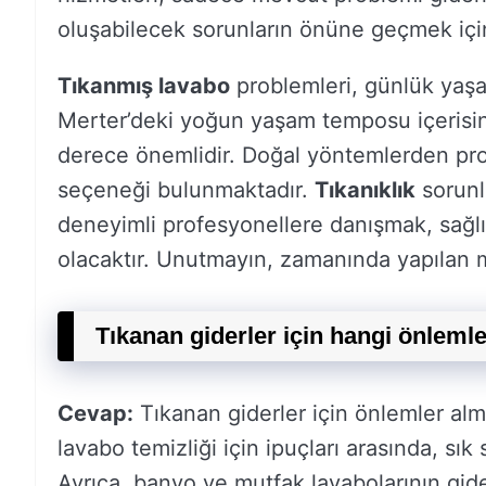
oluşabilecek sorunların önüne geçmek için
Tıkanmış lavabo
problemleri, günlük yaşam
Merter’deki yoğun yaşam temposu içerisin
derece önemlidir. Doğal yöntemlerden pr
seçeneği bulunmaktadır.
Tıkanıklık
sorunla
deneyimli profesyonellere danışmak, sağlı
olacaktır. Unutmayın, zamanında yapılan m
Tıkanan giderler için hangi önlemle
Cevap:
Tıkanan giderler için önlemler alma
lavabo temizliği için ipuçları arasında, sık s
Ayrıca, banyo ve mutfak lavabolarının gide