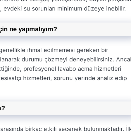
e, evdeki su sorunları minimum düzeye inebilir.
 için ne yapmalıyım?
 genellikle ihmal edilmemesi gereken bir
llanarak durumu çözmeyi deneyebilirsiniz. Anca
ektiğinde, profesyonel lavabo açma hizmetleri
sisatçı hizmetleri, sorunu yerinde analiz edip
m?
rasında birkaç etkili seçenek bulunmaktadır. İl