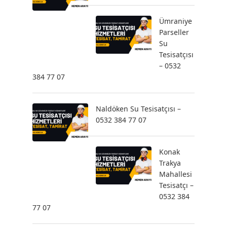
Ümraniye
Parseller
Su
Tesisatçısı
– 0532
384 77 07
Naldöken Su Tesisatçısı –
0532 384 77 07
Konak
Trakya
Mahallesi
Tesisatçı –
0532 384
77 07