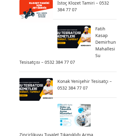
İstoç Klozet Tamiri – 0532
384 77 07
Fatih
Kasap
Demirhun
Mahallesi
Su
Tesisatçısı – 0532 384 77 07
Konak Yenişehir Tesisatçı –
0532 384 77 07
Zincirlikuyu Tuvalet Tıkanıklığı Açma