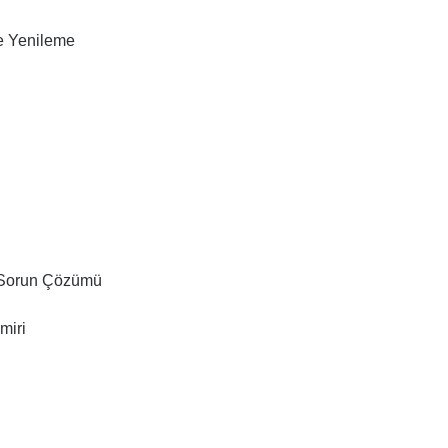
e Yenileme
i
 Sorun Çözümü
miri