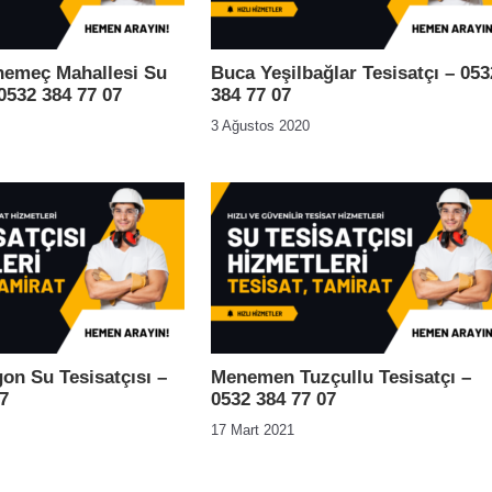
nemeç Mahallesi Su
Buca Yeşilbağlar Tesisatçı – 053
 0532 384 77 07
384 77 07
3 Ağustos 2020
on Su Tesisatçısı –
Menemen Tuzçullu Tesisatçı –
7
0532 384 77 07
17 Mart 2021