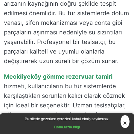
arızanın kaynağının doğru şekilde tespit
edilmesi önemlidir. Bu tür sistemlerde dolum
vanası, sifon mekanizması veya conta gibi
parçaların aşınması nedeniyle su sızıntıları
yaşanabilir. Profesyonel bir tesisatçı, bu
parçaları kaliteli ve uyumlu olanlarla
değiştirerek uzun süreli bir çözüm sunar.
Mecidiyeköy gömme rezervuar tamiri
hizmeti, kullanıcıların bu tür sistemlerde
karşılaştıkları sorunları kalıcı olarak çözmek
için ideal bir seçenektir. Uzman tesisatçılar,
gömme rezervuarların iç mekanizmasını
×
Bu sitede gezerken çerezleri kabul etmiş sayılırsınız.
inceleyerek
su akışını etkileyen sorunları
Daha fazla bilgi
kısa sürede giderir. Tamir işlemi sırasında