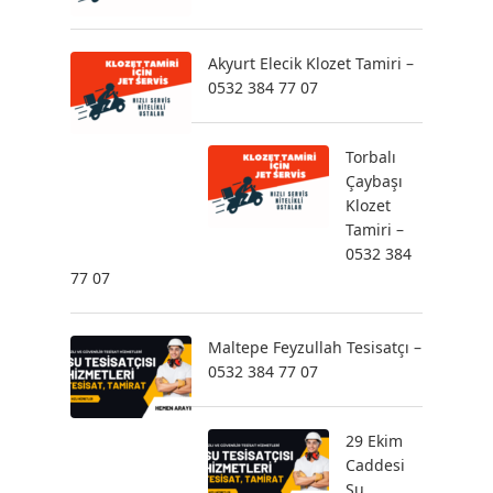
Akyurt Elecik Klozet Tamiri –
0532 384 77 07
Torbalı
Çaybaşı
Klozet
Tamiri –
0532 384
77 07
Maltepe Feyzullah Tesisatçı –
0532 384 77 07
29 Ekim
Caddesi
Su