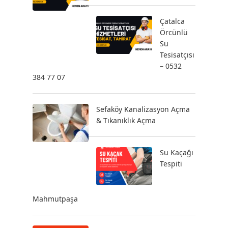
Çatalca
Örcünlü
Su
Tesisatçısı
– 0532
384 77 07
Sefaköy Kanalizasyon Açma
& Tıkanıklık Açma
Su Kaçağı
Tespiti
Mahmutpaşa