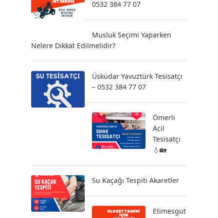
0532 384 77 07
Musluk Seçimi Yaparken
Nelere Dikkat Edilmelidir?
Üsküdar Yavuztürk Tesisatçı
– 0532 384 77 07
Ömerli
Acil
Tesisatçı
💧🏡
Su Kaçağı Tespiti Akaretler
Etimesgut