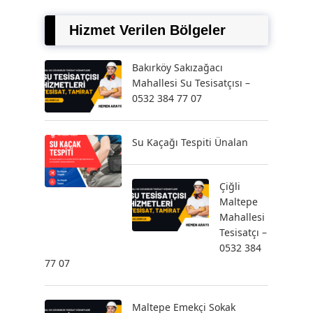
Hizmet Verilen Bölgeler
Bakırköy Sakızağacı
Mahallesi Su Tesisatçısı –
0532 384 77 07
Su Kaçağı Tespiti Ünalan
Çiğli
Maltepe
Mahallesi
Tesisatçı –
0532 384
77 07
Maltepe Emekçi Sokak