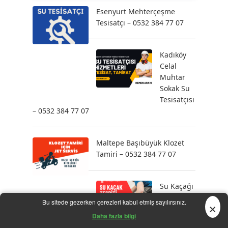
Esenyurt Mehterçeşme
Tesisatçı – 0532 384 77 07
Kadıköy
Celal
Muhtar
Sokak Su
Tesisatçısı
– 0532 384 77 07
Maltepe Başıbüyük Klozet
Tamiri – 0532 384 77 07
Su Kaçağı
Tespiti
×
Bu sitede gezerken çerezleri kabul etmiş sayılırsınız.
Daha fazla bilgi