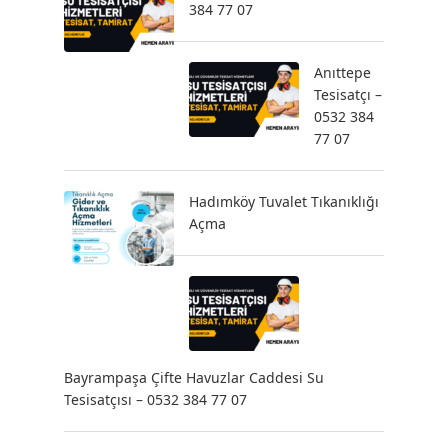
384 77 07
Anıttepe
Tesisatçı –
0532 384
77 07
Hadımköy Tuvalet Tıkanıklığı
Açma
Bayrampaşa Çifte Havuzlar Caddesi Su
Tesisatçısı – 0532 384 77 07