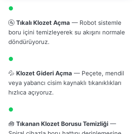
🚰
Tıkalı Klozet Açma
— Robot sistemle
boru içini temizleyerek su akışını normale
döndürüyoruz.
💦
Klozet Gideri Açma
— Peçete, mendil
veya yabancı cisim kaynaklı tıkanıklıkları
hızlıca açıyoruz.
🧰
Tıkanan Klozet Borusu Temizliği
—
Spiral cihazla boru hattını derinlemesine