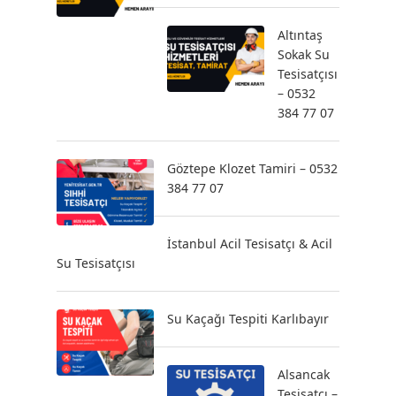
Altıntaş
Sokak Su
Tesisatçısı
– 0532
384 77 07
Göztepe Klozet Tamiri – 0532
384 77 07
İstanbul Acil Tesisatçı & Acil
Su Tesisatçısı
Su Kaçağı Tespiti Karlıbayır
Alsancak
Tesisatçı –