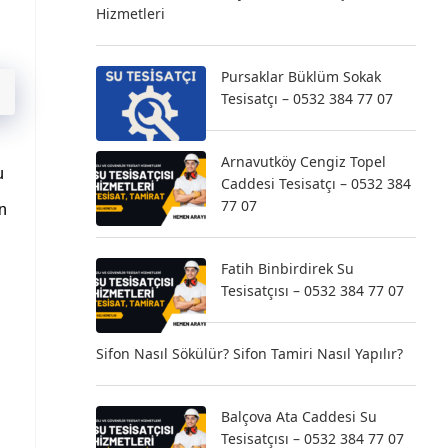
Hizmetleri
Pursaklar Büklüm Sokak
Tesisatçı – 0532 384 77 07
Arnavutköy Cengiz Topel
u
Caddesi Tesisatçı – 0532 384
77 07
n
Fatih Binbirdirek Su
Tesisatçısı – 0532 384 77 07
Sifon Nasıl Sökülür? Sifon Tamiri Nasıl Yapılır?
Balçova Ata Caddesi Su
Tesisatçısı – 0532 384 77 07