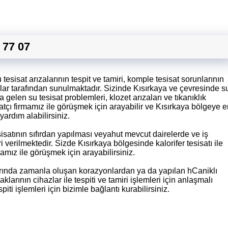
 77 07
esisat arızalarının tespit ve tamiri, komple tesisat sorunlarının
malar tarafından sunulmaktadır. Sizinde Kısırkaya ve çevresinde s
 gelen su tesisat problemleri, klozet arızaları ve tıkanıklık
tçı firmamız ile görüşmek için arayabilir ve Kısırkaya bölgeye e
yardım alabilirsiniz.
sisatının sıfırdan yapılması veyahut mevcut dairelerde ve iş
i verilmektedir. Sizde Kısırkaya bölgesinde kalorifer tesisatı ile
amız ile görüşmek için arayabilirsiniz.
larında zamanla oluşan korazyonlardan ya da yapılan hCaniklı
arının cihazlar ile tespiti ve tamiri işlemleri için anlaşmalı
ti işlemleri için bizimle bağlantı kurabilirsiniz.