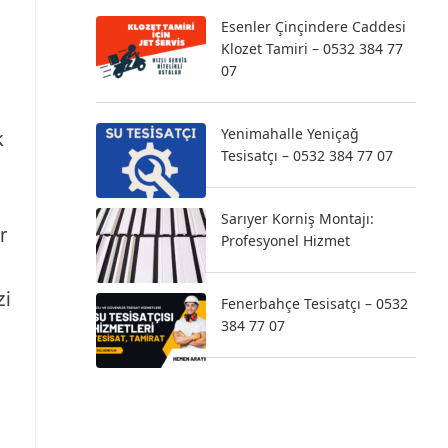
Esenler Çinçindere Caddesi
Klozet Tamiri – 0532 384 77
07
Yenimahalle Yeniçağ
k
Tesisatçı – 0532 384 77 07
Sarıyer Korniş Montajı:
r
Profesyonel Hizmet
,
zi
Fenerbahçe Tesisatçı – 0532
384 77 07