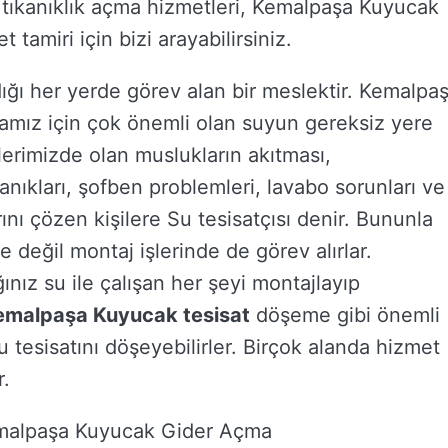
ıkanıklık açma hizmetleri, Kemalpaşa Kuyucak
amiri için bizi arayabilirsiniz.
dığı her yerde görev alan bir meslektir. Kemalpa
yamız için çok önemli olan suyun gereksiz yere
vlerimizde olan muslukların akıtması,
kanıkları, şofben problemleri, lavabo sorunları ve
ını çözen kişilere Su tesisatçısı denir. Bununla
 değil montaj işlerinde de görev alırlar.
ınız su ile çalışan her şeyi montajlayıp
emalpaşa Kuyucak tesisat
döşeme gibi önemli
u tesisatını döşeyebilirler. Birçok alanda hizmet
r.
emalpaşa Kuyucak Gider Açma