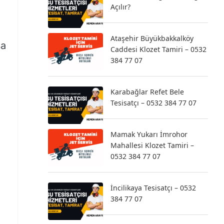
Açılır?
Ataşehir Büyükbakkalköy
şa
Caddesi Klozet Tamiri – 0532
384 77 07
Karabağlar Refet Bele
Tesisatçı – 0532 384 77 07
Mamak Yukarı İmrohor
Mahallesi Klozet Tamiri –
0532 384 77 07
İncilikaya Tesisatçı – 0532
384 77 07