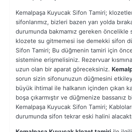
Kemalpaşa Kuyucak Sifon Tamiri; klozetle
sifonlarımız, bizleri bazen yarı yolda bırak
durumunda bakmamız gereken öncelikle s
klozete su gitmemesi ise demekki sifon d
Sifon Tamiri; Bu düğmenin tamiri için önce
sistemine erişmelisiniz. Rezervuar kısmına
uzun olan bir aparat göreceksiniz.
Kemalp
sorun sizin sifonunuzun düğmesini etkileye
büyük ihtimal ile halkanın içinden çıkan k
boşa çıkarmıştır ve düğmenize bassanız bi
Kemalpaşa Kuyucak Sifon Tamiri; Kabloları
durumunda sifon tekrar eski halini alacaktı
Kemalpaşa Kuyucak klozet tamiri
ile ilgi