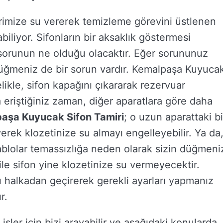
rimize su vererek temizleme görevini üstlenen
abiliyor. Sifonların bir aksaklık göstermesi
orunun ne olduğu olacaktır. Eğer sorununuz
üğmeniz de bir sorun vardır. Kemalpaşa Kuyuca
likle, sifon kapağını çıkararak rezervuar
 eriştiğiniz zaman, diğer aparatlara göre daha
aşa Kuyucak Sifon Tamiri
; o uzun aparattaki bi
rek klozetinize su almayı engelleyebilir. Ya da
ablolar temassızlığa neden olarak sizin düğmeni
le sifon yine klozetinize su vermeyecektir.
 halkadan geçirerek gerekli ayarları yapmanız
r.
li işler için bizi arayabilir ve aşağıdaki konularda