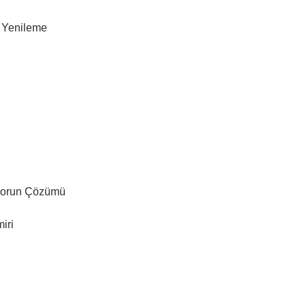
 Yenileme
Sorun Çözümü
iri