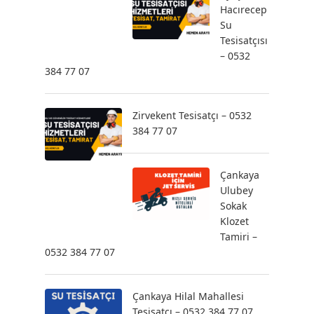
Hacırecep
Su
Tesisatçısı
– 0532
384 77 07
Zirvekent Tesisatçı – 0532
384 77 07
Çankaya
Ulubey
Sokak
Klozet
Tamiri –
0532 384 77 07
Çankaya Hilal Mahallesi
Tesisatçı – 0532 384 77 07