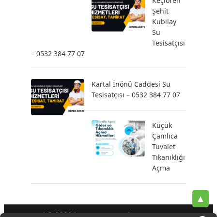
Keçiören
Şehit
Kubilay
Su
Tesisatçısı
– 0532 384 77 07
Kartal İnönü Caddesi Su
Tesisatçısı – 0532 384 77 07
Küçük
Çamlıca
Tuvalet
Tıkanıklığı
Açma
▲
| © 2021 |
-
-
-
Tesisatçı
Acil Tesisatçı
İstanbul Tesisatçı
Klozet