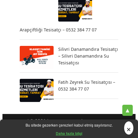
Arapçiftliği Tesisatçı – 0532 384 77 07
Silivri Danamandıra Tesisatçı
– Silivri Danamandıra Su
Tesisatçısı
Fatih Zeyrek Su Tesisatçısı –
0532 384 77 07
▲
| © 2021 |
-
-
-
Tesisatçı
Acil Tesisatçı
İstanbul Tesisatçı
Klozet
×
Bu sitede gezerken çerezleri kabul etmiş sayılırsınız.
-
-
-
-
Tamiri
Su Kaçak Tespiti
Su Tesisatçı
Su Tesisat Hizmetleri
-
Tıkanıklık Açma
Yeni Tesisat Hizmetleri
Daha fazla bilgi