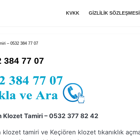
KVKK
GIZLILIK SÖZLEŞMESI
miri – 0532 384 77 07
2 384 77 07
n Klozet Tamiri – 0532 377 82 42
 klozet tamiri ve Keçiören klozet tıkanıklık açm