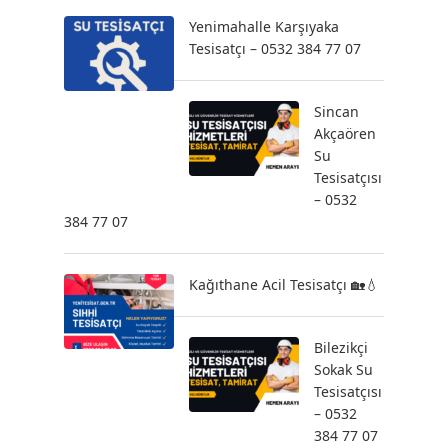
Yenimahalle Karşıyaka
Tesisatçı – 0532 384 77 07
Sincan
Akçaören
Su
Tesisatçısı
– 0532
384 77 07
Kağıthane Acil Tesisatçı 🏡💧
Bilezikçi
Sokak Su
Tesisatçısı
– 0532
384 77 07