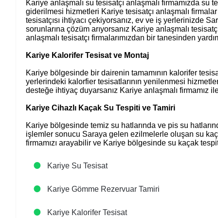
Kariye anlaşmalı su tesisatçı anlaşmalı firmamızda su tesi
giderilmesi hizmetleri Kariye tesisatçı anlaşmalı firmal
tesisatçısı ihtiyacı çekiyorsanız, ev ve iş yerlerinizde Sa
sorunlarına çözüm arıyorsanız Kariye anlaşmalı tesisatçı
anlaşmalı tesisatçı firmalarımızdan bir tanesinden yardım 
Kariye Kalorifer Tesisat ve Montaj
Kariye bölgesinde bir dairenin tamamının kalorifer tesis
yerlerindeki kalorfier tesisatlarının yenilenmesi hizmetleri
desteğe ihtiyaç duyarsanız Kariye anlaşmalı firmamız ile
Kariye Cihazlı Kaçak Su Tespiti ve Tamiri
Kariye bölgesinde temiz su hatlarında ve pis su hatlar
işlemler sonucu Saraya gelen ezilmelerle oluşan su kaçakl
firmamızı arayabilir ve Kariye bölgesinde su kaçak tespiti 
Kariye Su Tesisat
Kariye Gömme Rezervuar Tamiri
Kariye Kalorifer Tesisat