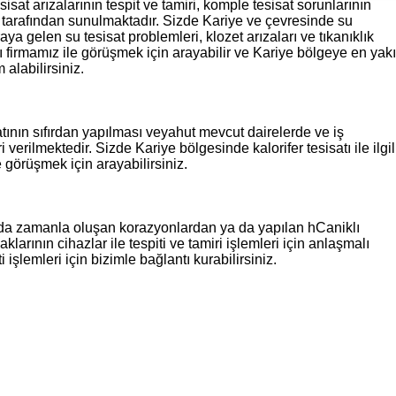
sat arızalarının tespit ve tamiri, komple tesisat sorunlarının
ar tarafından sunulmaktadır. Sizde Kariye ve çevresinde su
raya gelen su tesisat problemleri, klozet arızaları ve tıkanıklık
 firmamız ile görüşmek için arayabilir ve Kariye bölgeye en yak
alabilirsiniz.
atının sıfırdan yapılması veyahut mevcut dairelerde ve iş
 verilmektedir. Sizde Kariye bölgesinde kalorifer tesisatı ile ilgil
 görüşmek için arayabilirsiniz.
ında zamanla oluşan korazyonlardan ya da yapılan hCaniklı
arının cihazlar ile tespiti ve tamiri işlemleri için anlaşmalı
işlemleri için bizimle bağlantı kurabilirsiniz.