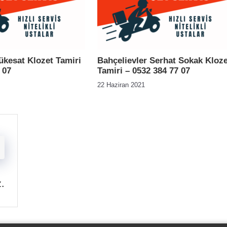
kesat Klozet Tamiri
Bahçelievler Serhat Sokak Kloze
 07
Tamiri – 0532 384 77 07
22 Haziran 2021
z
.