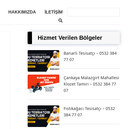
HAKKIMIZDA
İLETIŞIM
Hizmet Verilen Bölgeler
Banarlı Tesisatçı – 0532 384
77 07
Çankaya Malazgirt Mahallesi
Klozet Tamiri – 0532 384 77
07
Fıstıkağacı Tesisatçı – 0532
384 77 07