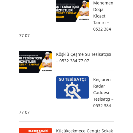
Menemen
Doğa
Klozet
Tamiri –
0532 384
77 07
Köşklü Çeşme Su Tesisatçısı
– 0532 384 77 07
Keçiören
Radar
Caddesi
Tesisatçı –
0532 384
77 07
Küçükçekmece Cengiz Sokak