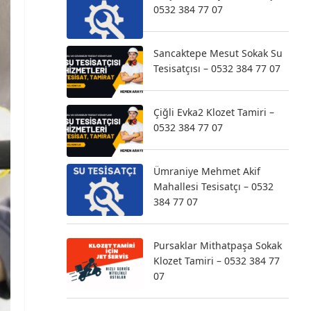
0532 384 77 07
Sancaktepe Mesut Sokak Su
Tesisatçısı – 0532 384 77 07
Çiğli Evka2 Klozet Tamiri –
0532 384 77 07
Ümraniye Mehmet Akif
Mahallesi Tesisatçı – 0532
384 77 07
Pursaklar Mithatpaşa Sokak
Klozet Tamiri – 0532 384 77
07