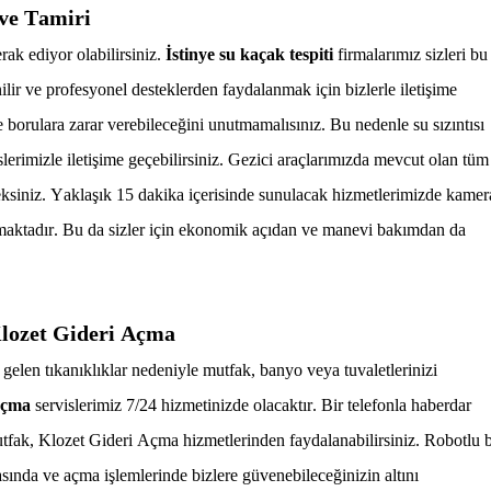
 ve Tamiri
rak ediyor olabilirsiniz.
İstinye su kaçak tespiti
firmalarımız sizleri bu
ilir ve profesyonel desteklerden faydalanmak için bizlerle iletişime
 ve borulara zarar verebileceğini unutmamalısınız. Bu nedenle
su sızıntısı
slerimizle iletişime geçebilirsiniz. Gezici araçlarımızda mevcut olan tüm
ksiniz. Yaklaşık 15 dakika içerisinde sunulacak hizmetlerimizde kamer
amaktadır. Bu da sizler için ekonomik açıdan ve manevi bakımdan da
Klozet Gideri Açma
gelen tıkanıklıklar nedeniyle mutfak, banyo veya tuvaletlerinizi
 açma
servislerimiz 7/24 hizmetinizde olacaktır. Bir telefonla haberdar
utfak, Klozet Gideri Açma
hizmetlerinden faydalanabilirsiniz. Robotlu b
asında ve açma işlemlerinde bizlere güvenebileceğinizin altını