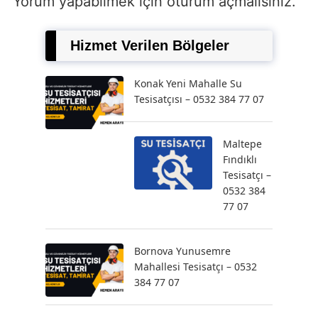
Yorum yapabilmek için
oturum açmalısınız
.
Hizmet Verilen Bölgeler
Konak Yeni Mahalle Su
Tesisatçısı – 0532 384 77 07
Maltepe
Fındıklı
Tesisatçı –
0532 384
77 07
Bornova Yunusemre
Mahallesi Tesisatçı – 0532
384 77 07