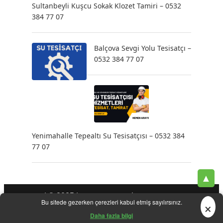
Sultanbeyli Kuşcu Sokak Klozet Tamiri – 0532
384 77 07
Balçova Sevgi Yolu Tesisatçı –
0532 384 77 07
Yenimahalle Tepealtı Su Tesisatçısı – 0532 384
77 07
▲
| © 2025 |
-
-
-
Tesisatçı
Acil Tesisatçı
İstanbul Tesisatçı
Klozet
×
Bu sitede gezerken çerezleri kabul etmiş sayılırsınız.
-
-
-
-
Tamiri
Su Kaçak Tespiti
Su Tesisatçı
Su Tesisat Hizmetleri
-
Tıkanıklık Açma
Yeni Tesisat Hizmetleri
Daha fazla bilgi