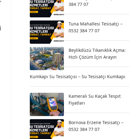
r
384 77 07
Tuna Mahallesi Tesisatçı –
i
0532 384 77 07
Beylikdüzü Tıkanıklık Açma:
Hızlı Çözüm İçin Arayın
Kumkapı Su Tesisatçısı – Su Tesisatçı Kumkapı
Kameralı Su Kaçak Tespit
Fiyatları
Bornova Erzene Tesisatçı –
0532 384 77 07