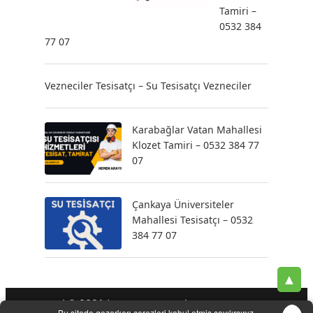
Tamiri –
0532 384
77 07
Vezneciler Tesisatçı – Su Tesisatçı Vezneciler
Karabağlar Vatan Mahallesi
Klozet Tamiri – 0532 384 77
07
Çankaya Üniversiteler
Mahallesi Tesisatçı – 0532
384 77 07
▲
| © 2021 |
-
-
-
Tesisatçı
Acil Tesisatçı
İstanbul Tesisatçı
Klozet
Bu sitede gezerken çerezleri kabul etmiş sayılırsınız.