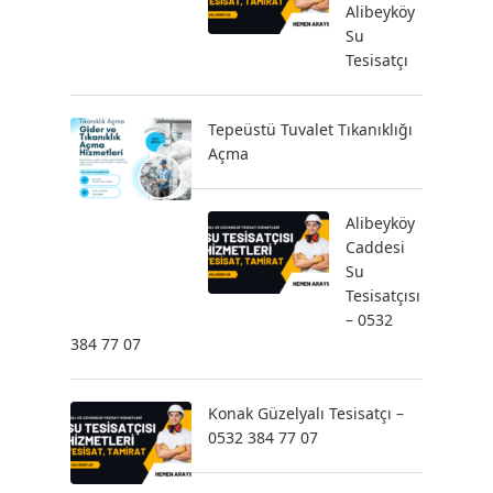
Alibeyköy
Su
Tesisatçı
Tepeüstü Tuvalet Tıkanıklığı
Açma
Alibeyköy
Caddesi
Su
Tesisatçısı
– 0532
384 77 07
Konak Güzelyalı Tesisatçı –
0532 384 77 07