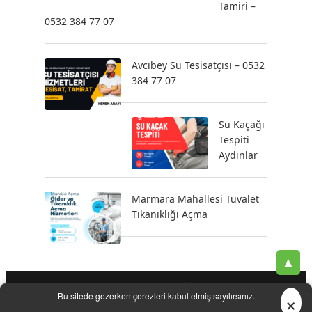
Tamiri –
0532 384 77 07
Avcıbey Su Tesisatçısı – 0532
384 77 07
Su Kaçağı
Tespiti
Aydınlar
Marmara Mahallesi Tuvalet
Tıkanıklığı Açma
▲
| © 2020 |
-
-
-
Tesisatçı
Acil Tesisatçı
İstanbul Tesisatçı
Klozet
×
Bu sitede gezerken çerezleri kabul etmiş sayılırsınız.
-
-
-
-
Tamiri
Su Kaçak Tespiti
Su Tesisatçı
Su Tesisat Hizmetleri