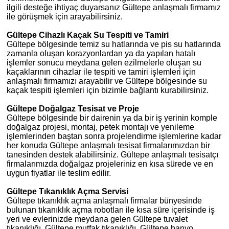
ilgili desteğe ihtiyaç duyarsanız Gültepe anlaşmalı firmamız
ile görüşmek için arayabilirsiniz.
Gültepe Cihazlı Kaçak Su Tespiti ve Tamiri
Gültepe bölgesinde temiz su hatlarında ve pis su hatlarında
zamanla oluşan korazyonlardan ya da yapılan hatalı
işlemler sonucu meydana gelen ezilmelerle oluşan su
kaçaklarının cihazlar ile tespiti ve tamiri işlemleri için
anlaşmalı firmamızı arayabilir ve Gültepe bölgesinde su
kaçak tespiti işlemleri için bizimle bağlantı kurabilirsiniz.
Gültepe Doğalgaz Tesisat ve Proje
Gültepe bölgesinde bir dairenin ya da bir iş yerinin komple
doğalgaz projesi, montaj, petek montajı ve yenileme
işlemlerinden baştan sonra projelendirme işlemlerine kadar
her konuda Gültepe anlaşmalı tesisat firmalarımızdan bir
tanesinden destek alabilirsiniz. Gültepe anlaşmalı tesisatçı
firmalarımızda doğalgaz projeleriniz en kısa sürede ve en
uygun fiyatlar ile teslim edilir.
Gültepe Tıkanıklık Açma Servisi
Gültepe tıkanıklık açma anlaşmalı firmalar bünyesinde
bulunan tıkanıklık açma robotları ile kısa süre içerisinde iş
yeri ve evlerinizde meydana gelen Gültepe tuvalet
tıkanıklığı, Gültepe mutfak tıkanıklığı, Gültepe banyo