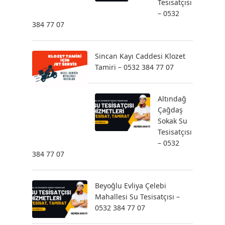
Tesisatçısı
– 0532
384 77 07
Sincan Kayı Caddesi Klozet
Tamiri – 0532 384 77 07
Altındağ
Çağdaş
Sokak Su
Tesisatçısı
– 0532
384 77 07
Beyoğlu Evliya Çelebi
Mahallesi Su Tesisatçısı –
0532 384 77 07