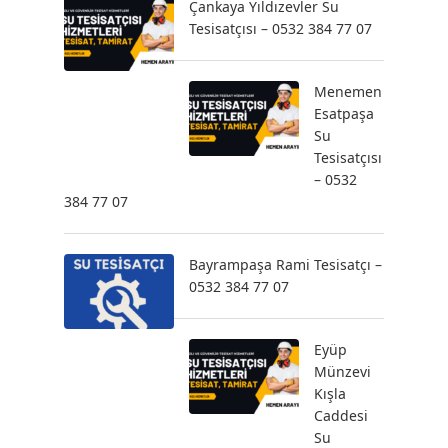
Çankaya Yıldızevler Su
Tesisatçısı – 0532 384 77 07
Menemen
Esatpaşa
Su
Tesisatçısı
– 0532
384 77 07
Bayrampaşa Rami Tesisatçı –
0532 384 77 07
Eyüp
Münzevi
Kışla
Caddesi
Su