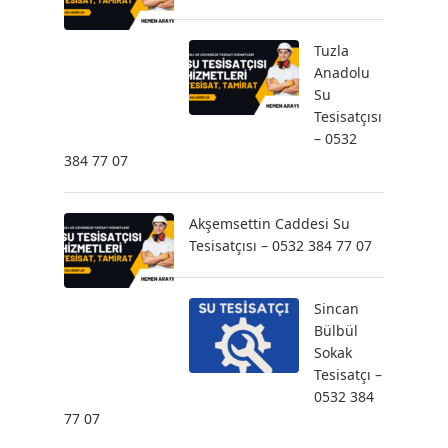
Tuzla
Anadolu
Su
Tesisatçısı
– 0532
384 77 07
Akşemsettin Caddesi Su
Tesisatçısı – 0532 384 77 07
Sincan
Bülbül
Sokak
Tesisatçı –
0532 384
77 07