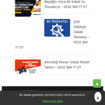
Beyoğlu Hoca Ali Sokak Su
Tesisatçısı – 0532 384 77 07
Şişli
Sakarya
Sokak
Tesisatçı –
0532 384
77 07
Altındağ Kevser Sokak Klozet
Tamiri – 0532 384 77 07
▲
| © 2021 |
-
-
-
Tesisatçı
Acil Tesisatçı
İstanbul Tesisatçı
Klozet
×
Bu sitede gezerken çerezleri kabul etmiş sayılırsınız.
-
-
-
-
Tamiri
Su Kaçak Tespiti
Su Tesisatçı
Su Tesisat Hizmetleri
-
Tıkanıklık Açma
Yeni Tesisat Hizmetleri
Daha fazla bilgi