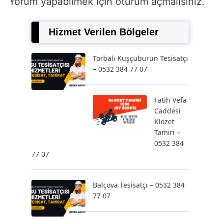
Yorum yapabilmek için
oturum açmalısınız
.
Hizmet Verilen Bölgeler
Torbalı Kuşçuburun Tesisatçı
– 0532 384 77 07
Fatih Vefa
Caddesi
Klozet
Tamiri –
0532 384
77 07
Balçova Tesisatçı – 0532 384
77 07