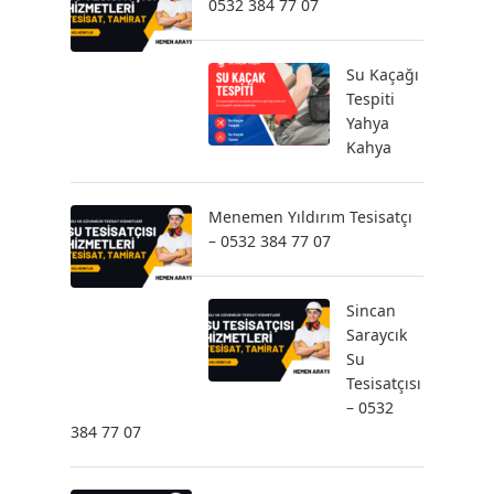
0532 384 77 07
Su Kaçağı
Tespiti
Yahya
Kahya
Menemen Yıldırım Tesisatçı
– 0532 384 77 07
Sincan
Saraycık
Su
Tesisatçısı
– 0532
384 77 07