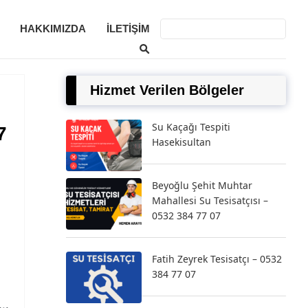
HAKKIMIZDA
İLETIŞIM
Hizmet Verilen Bölgeler
Su Kaçağı Tespiti
7
Hasekisultan
Beyoğlu Şehit Muhtar
Mahallesi Su Tesisatçısı –
0532 384 77 07
Fatih Zeyrek Tesisatçı – 0532
384 77 07