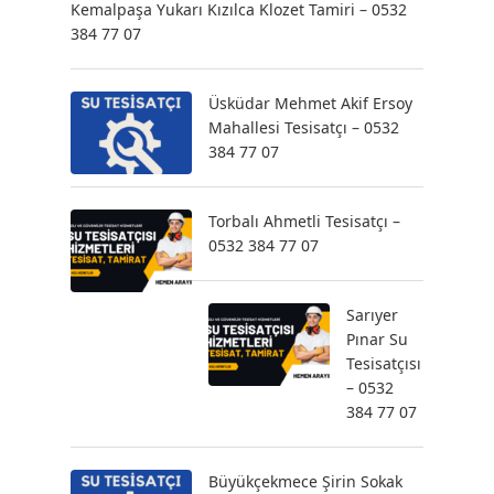
Kemalpaşa Yukarı Kızılca Klozet Tamiri – 0532
384 77 07
Üsküdar Mehmet Akif Ersoy
Mahallesi Tesisatçı – 0532
384 77 07
Torbalı Ahmetli Tesisatçı –
0532 384 77 07
Sarıyer
Pınar Su
Tesisatçısı
– 0532
384 77 07
Büyükçekmece Şirin Sokak