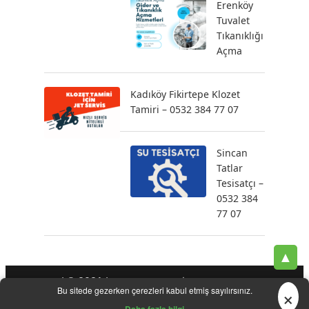
Erenköy
Tuvalet
Tıkanıklığı
Açma
Kadıköy Fikirtepe Klozet
Tamiri – 0532 384 77 07
Sincan
Tatlar
Tesisatçı –
0532 384
77 07
▲
| © 2021 |
-
-
-
Tesisatçı
Acil Tesisatçı
İstanbul Tesisatçı
Klozet
×
Bu sitede gezerken çerezleri kabul etmiş sayılırsınız.
-
-
-
-
Tamiri
Su Kaçak Tespiti
Su Tesisatçı
Su Tesisat Hizmetleri
-
Tıkanıklık Açma
Yeni Tesisat Hizmetleri