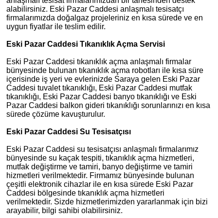
anlaşmalı tesisat firmalarımızdan bir tanesinden destek
alabilirsiniz. Eski Pazar Caddesi anlaşmalı tesisatçı
firmalarımızda doğalgaz projeleriniz en kısa sürede ve en
uygun fiyatlar ile teslim edilir.
Eski Pazar Caddesi Tıkanıklık Açma Servisi
Eski Pazar Caddesi tıkanıklık açma anlaşmalı firmalar
bünyesinde bulunan tıkanıklık açma robotları ile kısa süre
içerisinde iş yeri ve evlerinizde Saraya gelen Eski Pazar
Caddesi tuvalet tıkanıklığı, Eski Pazar Caddesi mutfak
tıkanıklığı, Eski Pazar Caddesi banyo tıkanıklığı ve Eski
Pazar Caddesi balkon gideri tıkanıklığı sorunlarınızı en kısa
sürede çözüme kavuşturulur.
Eski Pazar Caddesi Su Tesisatçısı
Eski Pazar Caddesi su tesisatçısı anlaşmalı firmalarımız
bünyesinde su kaçak tespiti, tıkanıklık açma hizmetleri,
mutfak değiştirme ve tamiri, banyo değiştirme ve tamiri
hizmetleri verilmektedir. Firmamız bünyesinde bulunan
çeşitli elektronik cihazlar ile en kısa sürede Eski Pazar
Caddesi bölgesinde tıkanıklık açma hizmetleri
verilmektedir. Sizde hizmetlerimizden yararlanmak için bizi
arayabilir, bilgi sahibi olabilirsiniz.