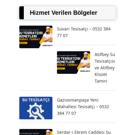
Hizmet Verilen Bölgeler
Süvari Tesisatçı – 0532 384
77 07
Atıfbey Su
Tesisatçısı
ve Atıfbey
Klozet
Tamiri
Gaziosmanpaşa Yeni
Mahallesi Tesisatçı – 0532
384 77 07
Serdar-ı Ekrem Caddesi Su