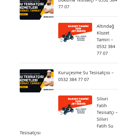
77 07
Altındağ
Klozet
Tamiri –
0532 384
77 07
Kuruçesme Su Tesisatçısı –
0532 384 77 07
Silivri
Fatih
Tesisatçı –
Silivri
Fatih Su
Tesisatçısı