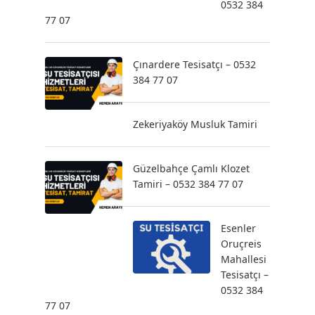
0532 384
77 07
Çınardere Tesisatçı – 0532
384 77 07
Zekeriyaköy Musluk Tamiri
Güzelbahçe Çamlı Klozet
Tamiri – 0532 384 77 07
Esenler
Oruçreis
Mahallesi
Tesisatçı –
0532 384
77 07