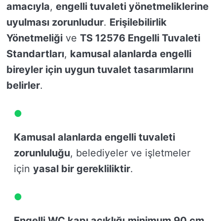
amacıyla
,
engelli tuvaleti yönetmeliklerine
uyulması zorunludur
.
Erişilebilirlik
Yönetmeliği
ve
TS 12576 Engelli Tuvaleti
Standartları
,
kamusal alanlarda engelli
bireyler için uygun tuvalet tasarımlarını
belirler
.
Kamusal alanlarda engelli tuvaleti
zorunluluğu
, belediyeler ve işletmeler
için
yasal bir gerekliliktir
.
Engelli WC kapı açıklığı
minimum 90 cm